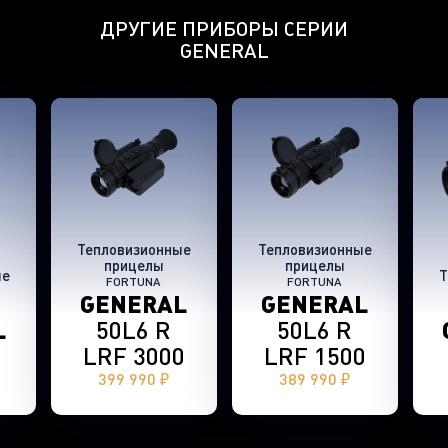
ДРУГИЕ ПРИБОРЫ СЕРИИ
GENERAL
Тепловизионные
Тепловизионные
прицелы
прицелы
ые
Т
FORTUNA
FORTUNA
GENERAL
GENERAL
L
50L6 R
50L6 R
LRF 3000
LRF 1500
399 990 ₽
389 990 ₽