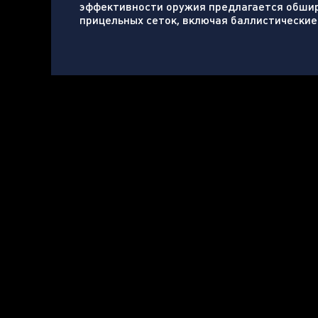
эффективности оружия предлагается обши
прицельных сеток, включая баллистические