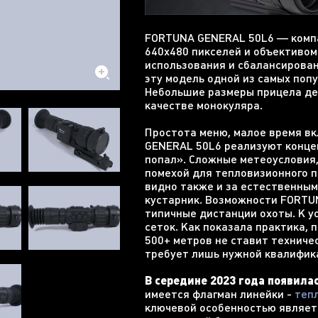
FORTUNA GENERAL 50L6 — компа
640х480 пикселей и объективом
использования и сбалансирова
эту модель одной из самых попу
Небольшие размеры прицела де
качестве монокуляра.
Простота меню, малое время в
GENERAL 50L6 реализуют концеп
попал». Сложные метеоусловия,
помехой для тепловизионного п
видно также и за естественным
кустарник. Возможности FORTU
типичные дистанции охоты. К у
сеток. Как показала практика,
500+ метров не ставит техниче
требует лишь нужной квалифик
В середине 2023 года появила
имеется флагман линейки -
теп
ключевой особенностью являетс