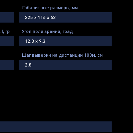
Габаритные размеры, мм
225 х 116 х 63
), гр
Угол поля зрения, град
12,3 х 9,3
Шаг выверки на дистанции 100м, cм
2,8