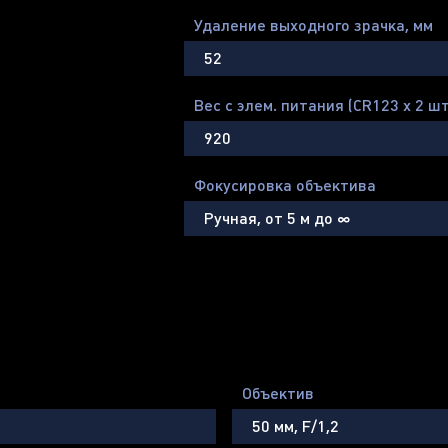
Удаление выходного зрачка, мм
52
Вес с элем. питания (CR123 х 2 шт.
920
Фокусировка объектива
Ручная, от 5 м до ∞
Объектив
50 мм, F/1,2