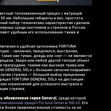
ктный тепловизионный прицел с матрицей
 50 мм. Небольшие габариты и вес, простота
нный набор технических характеристик сделали
лярных среди охотников и стрелков в России.
лают удобным его использование также в
ключения и удобная эргономика FORTUNA
цию - «включил, прицелился, выстрелил,
 такие как туман, дождь или снег — не являются
рицела. Зверя или любой другой тёплый объект
и преградами, такими как высокая трава или
NA GENERAL 50L6 с большим запасом покрывают
слугам стрелка — большой выбор прицельных
 прицел FORTUNA GENERAL 50L6 на дистанции
ских ограничений для успешного выстрела и
ации стрелка.
сь обновленная серия General
, среди которой
ловизионный прицел Fortuna General 50L6S
. Его
я более привлекательная стоимость за не