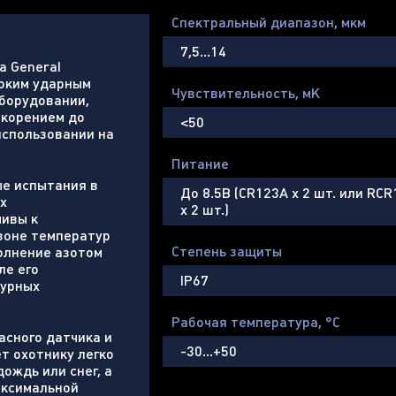
Спектральный диапазон, мкм
7,5…14
a General
соким ударным
Чувствительность, мК
оборудовании,
скорением до
<50
использовании на
Питание
ые испытания в
До 8.5В (CR123A х 2 шт. или RC
х
х 2 шт.)
чивы к
зоне температур
Степень защиты
полнение азотом
ле его
IP67
турных
Рабочая температура, °С
асного датчика и
-30…+50
т охотнику легко
ождь или снег, а
аксимальной