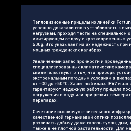
Тепловизионные прицелы из линейки Fortun
успешно доказали свою устойчивость к вы
нагрузкам, проходя тесты на специальном 
имитирующем отдачу с кратковременным у
500g. Это указывает на их надежность при 
мощных гражданских калибрах.
Увеличенный запас прочности и проведенн
специализированных климатических камера
свидетельствуют о том, что приборы устой
экстремальным погодным условиям в диапа
от –30 до +50°С. Защитный класс IP67 и за
гарантируют надежную работу прицела пос
погружения в воду или при резких темпера
перепадах.
Сочетание высокочувствительного инфракр
качественной германиевой оптики позволяе
различать добычу даже сквозь туман, дым, д
также в не плотной растительности. Для м