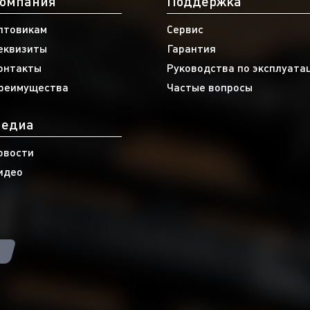
омпания
Поддержка
птовикам
Сервис
еквизиты
Гарантия
онтакты
Руководства по эксплуата
реимущества
Частые вопросы
едиа
овости
идео